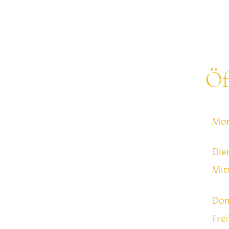
 willkommen auf unserer 
Öf
Mo
Die
Mit
Don
Fre