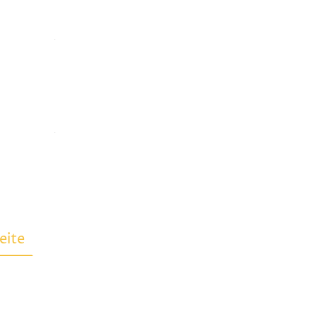
.
.
eite
Praxis
Partner
Notdienst
Impr